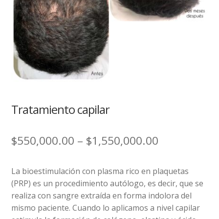
hijo
el
menú
Expandi
Caída del cabello
hijo
el
menú
Tratamiento capilar
hijo
Todos los servicios
Nosotros
Tratamiento capilar
Mi cuenta
$
550,000.00
–
$
1,550,000.00
Carrito de compra
Contacto
La bioestimulación con plasma rico en plaquetas
(PRP) es un procedimiento autólogo, es decir, que se
realiza con sangre extraída en forma indolora del
mismo paciente. Cuando lo aplicamos a nivel capilar