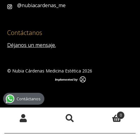
@nubiacardenas_me
Contáctanos
Déjanos un mensaje.
© Nubia Cárdenas Medicina Estética 2026
Contáctanos
0
Buscar
Buscar
por: