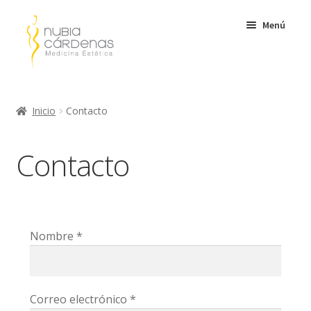
Menú
Inicio
Inicio
Contacto
Servicios
Contacto
Nosotros
Mi cuenta
Carrito de compra
Nombre *
Contacto
Correo electrónico *